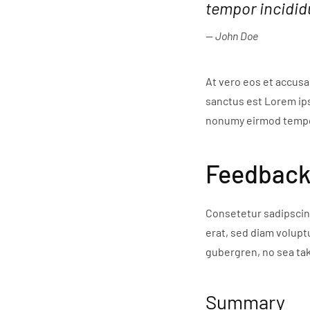
tempor incididu
John Doe
At vero eos et accusa
sanctus est Lorem ips
nonumy eirmod tempor
Feedback
Consetetur sadipscin
erat, sed diam volupt
gubergren, no sea ta
Summary