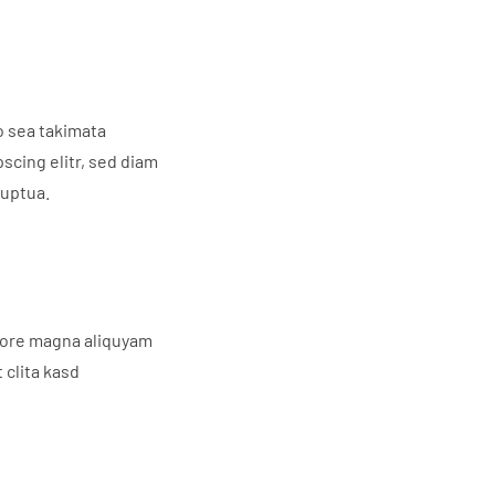
o sea takimata
scing elitr, sed diam
luptua.
olore magna aliquyam
 clita kasd