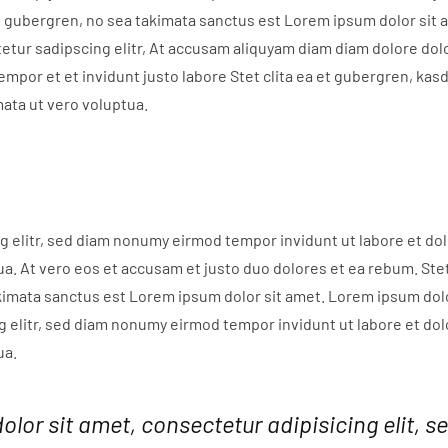
d gubergren, no sea takimata sanctus est Lorem ipsum dolor sit
tetur sadipscing elitr, At accusam aliquyam diam diam dolore do
empor et et invidunt justo labore Stet clita ea et gubergren, ka
ata ut vero voluptua.
g elitr, sed diam nonumy eirmod tempor invidunt ut labore et d
ua. At vero eos et accusam et justo duo dolores et ea rebum. Stet
imata sanctus est Lorem ipsum dolor sit amet. Lorem ipsum dolo
g elitr, sed diam nonumy eirmod tempor invidunt ut labore et do
ua.
lor sit amet, consectetur adipisicing elit, 