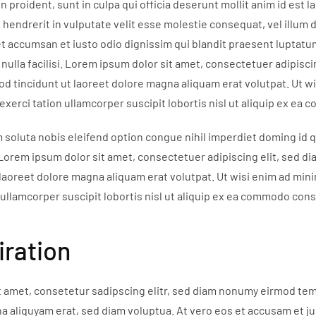
n proident, sunt in culpa qui officia deserunt mollit anim id est
n hendrerit in vulputate velit esse molestie consequat, vel illum 
 et accumsan et iusto odio dignissim qui blandit praesent luptatu
 nulla facilisi. Lorem ipsum dolor sit amet, consectetuer adipisci
 tincidunt ut laoreet dolore magna aliquam erat volutpat. Ut w
exerci tation ullamcorper suscipit lobortis nisl ut aliquip ex e
 soluta nobis eleifend option congue nihil imperdiet doming id 
Lorem ipsum dolor sit amet, consectetuer adipiscing elit, sed 
laoreet dolore magna aliquam erat volutpat. Ut wisi enim ad min
 ullamcorper suscipit lobortis nisl ut aliquip ex ea commodo con
iration
 amet, consetetur sadipscing elitr, sed diam nonumy eirmod tem
a aliquyam erat, sed diam voluptua. At vero eos et accusam et ju